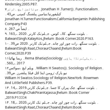
Kindersley,2005.P87.
۷۔ جوناتھن ایچ ۔ٹرنرJonathan H .Turner))۔Functionalism۔
کیلیفورنیا:بنیامین پبلشنگ کمپنی۔ص43۔
Jonathan H.Turner.Functionalism.California:Benjamin Publishing
Company.P43
۸۔ ایضاً ص 267۔
۹۔ بلونت سنگھ۔کالے کوس۔جہلم:بک کارنر۔2020۔ص163۔
BalwantSingh.KalayKos,Jhelum :Book Corner.2020.P163.
۱۰۔ بلونت سنگھ۔رات چور اور چاند۔جہلم:بک کارنر۔2020 ص39۔
BalwantSingh.Raat,ChoraurChaand.Jhelum:Book
Corner,2020.P39
۱۱۔ ریما بھاٹیاRema Bhatia)Sociology۔ ۔دہلی:مرنڈا ہاؤس۔
2017۔ص560۔
۱۲۔ ویلم ایچ ،سواٹسWilliam H Swatos))۔Sociology of Religion۔
نیو یارک :رومن اینڈ لٹل فیلڈ پبلشرز۔ص39۔
William H Swatos.Sociology of Religion.NewYork :Rowmwn
And LittleField Publishers.P39.
۱۳۔ بلونت سنگھ۔چک پیراں کا جسا۔جہلم:بک کارنر،2019۔ص14۔
BalwantSingh.ChakPiranKaJassa.Jhelum :Book Corner
,2019.P14ُُُ
۱۴۔ بلونت سنگھ۔رات چور اور چاند۔جہلم :بک کارنر،2020۔ص18۔
BalwantSingh.Raat,ChoraurChaand.Jhelum:Book