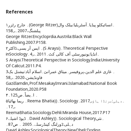
References
۱۔ جارج رٹزر(George Ritzer)۔انسائیکلو پیڈیا۔آسٹریلیا:بیلک وال
پبلشنگ،2007۔ص158
George Ritzer.Encycloprdia.Austrila:Black Wall
Publishing.2007.P158.
۲۔ ایس آر یسی،ڈاکٹر(S Araysi)۔Theoretical Perspective
inSociology۔انڈیا:یونیورسٹی آف کالی کٹ۔2011۔ص4۔
S Araysi.Theoretical Perspective in Sociology.India:University
Of Calicut.2011.P4.
3۔ غازی علم الدین،پروفیسر۔میثاق عمرانیَ۔اسلام آباد:نیشنل بک
فاونڈیشن،2020۔ص58
GaziIlamdin,Prof.MesakayImrani.Islamabad:National Book
Foundation,2020.P58
۴۔ ا۔یضاً۔ص125۔
۵۔ ریما بھاٹیاReema Bhatia))۔Sociology۔دہلی:مرنڈا ہاؤس2017۔
ص17۔
ReemaBhatia.Sociology.Dehli:Miranda House,2017.P17
۶۔ ڈیوڈ اشیلےDavid Ashley))۔Sociological Theory۔نئی
دہلی:ڈورلنگ کینڈرسلے۔2005 ۔ ص87۔
David Ashley.SociologicalTheory.NewDheli:Dorling