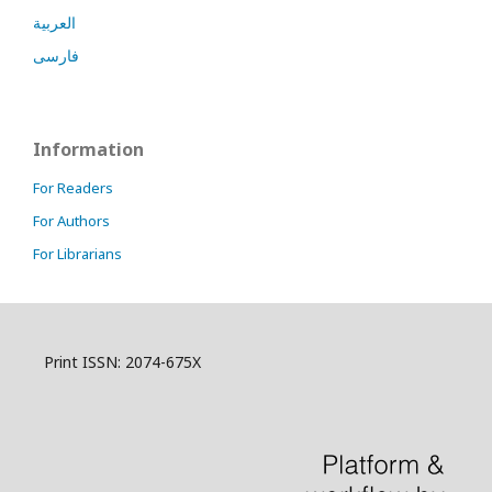
العربية
فارسی
Information
For Readers
For Authors
For Librarians
Print ISSN: 2074-675X