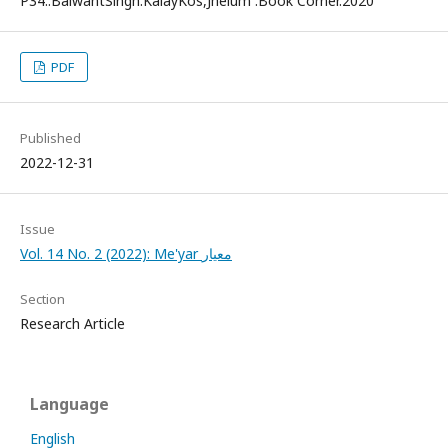
P34..BalwantSingh.KalayKos,Jhelum :Book Corner.2020
PDF
Published
2022-12-31
Issue
Vol. 14 No. 2 (2022): Me'yar معیار
Section
Research Article
Language
English