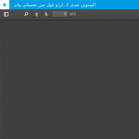
اکیسویں صدی کے اردو ناول میں نفسیاتی بیانیہ