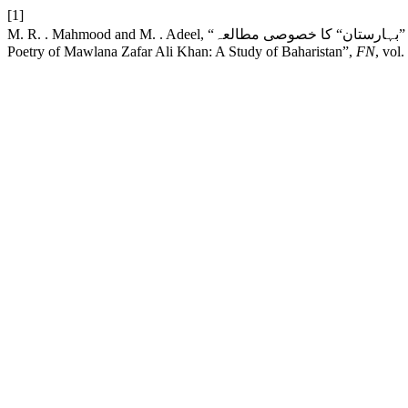
[1]
M. R. . Mahmood and M. . Adeel, “مولانا ظفر علی خانؒ کی شاعری میں قرآنی تلمیحات: ”بہارستان“ کا خصوصی مطالعہ: Quranic Allusions in the
Poetry of Mawlana Zafar Ali Khan: A Study of Baharistan”,
FN
, vol