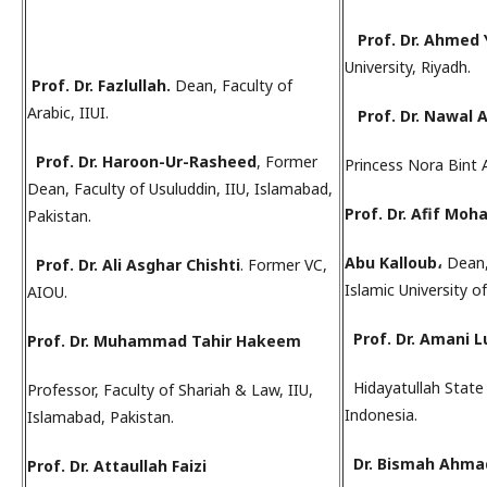
Prof. Dr. Ahmed 
University, Riyadh.
Prof. Dr. Fazlullah.
Dean, Faculty of
Arabic, IIUI.
Prof. Dr. Nawal 
Prof. Dr. Haroon-Ur-Rasheed
, Former
Princess Nora Bint 
Dean, Faculty of Usuluddin, IIU, Islamabad,
Prof. Dr. Afif M
Pakistan.
Abu Kalloub،
Dean,
Prof. Dr. Ali Asghar Chishti
. Former VC,
Islamic University o
AIOU.
Prof. Dr. Muhammad Tahir Hakeem
Hidayatullah State I
Professor, Faculty of Shariah & Law, IIU,
Indonesia.
Islamabad, Pakistan.
Dr. Bismah Ahma
Prof. Dr. Attaullah Faizi