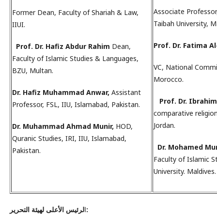
Associate Professor,
Former Dean, Faculty of Shariah & Law,
Taibah University, M
IIUI.
Prof. Dr. Fatima A
Prof. Dr. Hafiz Abdur Rahim
Dean,
Faculty of Islamic Studies & Languages,
VC, National Commi
BZU, Multan.
Morocco.
Dr. Hafiz Muhammad Anwar,
Assistant
Prof. Dr. Ibrahi
Professor, FSL, IIU, Islamabad, Pakistan.
comparative religion
Jordan.
Dr. Muhammad Ahmad Munir,
HOD,
Quranic Studies, IRI, IIU, Islamabad,
Dr. Mohamed Mur
Pakistan.
Faculty of Islamic S
University. Maldives.
لرئيس الأعلى لهيئة التحرير:
ا